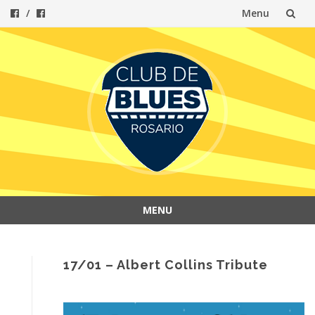
Menu
Skip
to
content
MENU
Skip
to
content
17/01 – Albert Collins Tribute