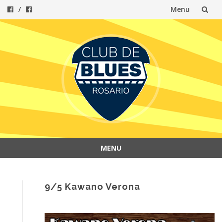
Menu
Skip
to
content
MENU
Skip
to
content
9/5 Kawano Verona