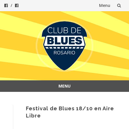
Menu
Skip
to
content
MENU
Skip
to
content
Festival de Blues 18/10 en Aire
Libre